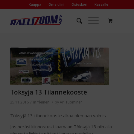
Kauppa
Oma tilini
Ostoskori
Kassalle
Töksyjä 13 Tilannekooste
/
/
25.11.2016
in
Yleinen
by
Ari Tuominen
Töksyjä 13 tilannekooste alkaa olemaan valmis.
Jos heräsi kiinnostus tilaamaan Töksyjä 13 niin alla
olevasta linkistä pääset kaupan puolelle :