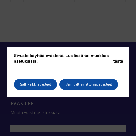
Sivusto käyttää evästeitä. Lue lisää tai muokkaa
asetuksiasi
.
tästä
AUKIOLOAJAT
Verkkokauppamme on käytettävissä ympäri
vuorokauden. Tervetuloa ostoksille!
Salli kaikki evästeet
Vain välttämättömät evästeet
EVÄSTEET
Muut evästeasetuksiasi