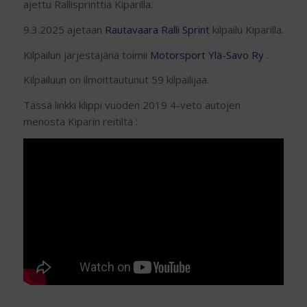
ajettu Rallisprinttiä Kiparilla.
9.3.2025 ajetaan
Rautavaara Ralli Sprint
kilpailu Kiparilla.
Kilpailun järjestäjänä toimii
Motorsport Ylä-Savo Ry
.
Kilpailuun on ilmoittautunut 59 kilpailijaa.
Tässä linkki klippi vuoden 2019 4-veto autojen
menosta Kiparin reitiltä :