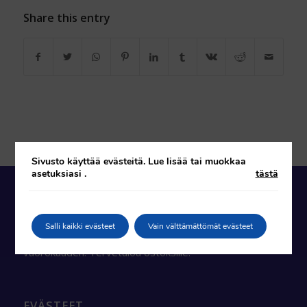
Share this entry
Sivusto käyttää evästeitä. Lue lisää tai muokkaa
asetuksiasi
.
tästä
AUKIOLOAJAT
Salli kaikki evästeet
Vain välttämättömät evästeet
Verkkokauppamme on käytettävissä ympäri
vuorokauden. Tervetuloa ostoksille!
EVÄSTEET