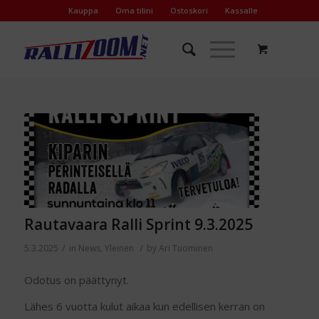
Kauppa
Oma tilini
Ostoskori
Kassalle
Rautavaara Ralli Sprint 9.3.2025
/
/
5.3.2025
in
News
,
Yleinen
by
Ari Tuominen
Odotus on päättynyt.
Lähes 6 vuotta kulut aikaa kun edellisen kerran on