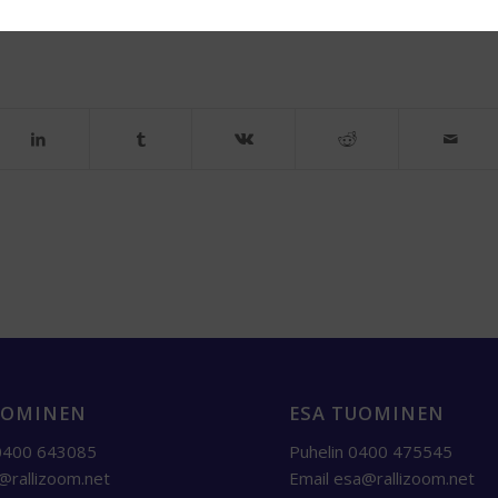
UOMINEN
ESA TUOMINEN
 0400 643085
Puhelin 0400 475545
i@rallizoom.net
Email
esa@rallizoom.net