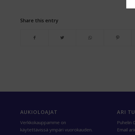
Share this entry
AUKIOLOAJAT
ARI T
Verkkokauppamme on
Puhelin
käytettävissä ympäri vuorokauden.
Email
ar