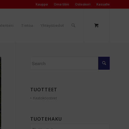
Kauppa
Oma tilini
Ostoskori
Kassalle
lenteri
Tietoa
Yhteystiedot
TUOTTEET
Kaatokoosteet
TUOTEHAKU