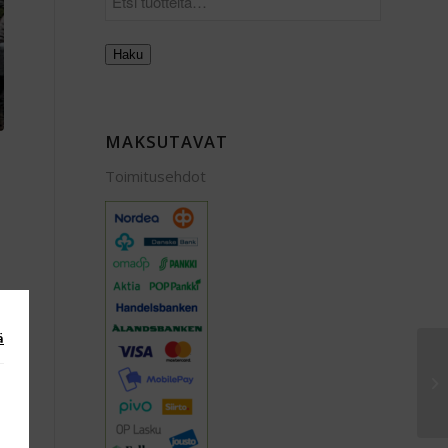
Haku
MAKSUTAVAT
Toimitusehdot
ä