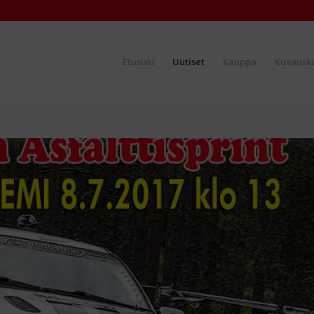
Etusivu
Uutiset
Kauppa
Kuvauska