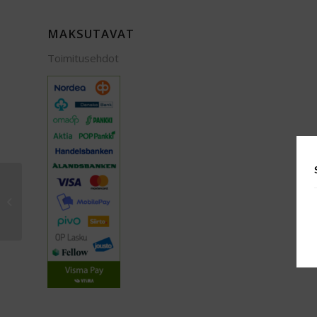
MAKSUTAVAT
Toimitusehdot
Töksyjä 2