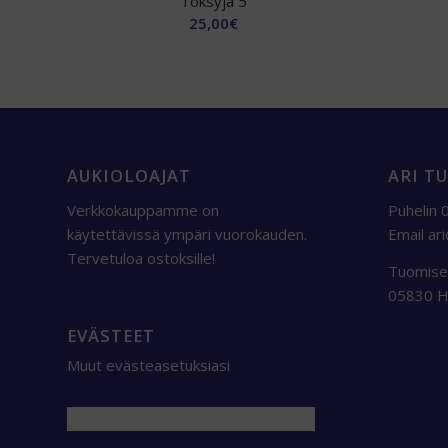
Töksyjä 5
25,00
€
AUKIOLOAJAT
ARI T
Verkkokauppamme on
Puhelin
käytettävissä ympäri vuorokauden.
Email
ar
Tervetuloa ostoksille!
Tuomise
05830 
EVÄSTEET
Muut evästeasetuksiasi