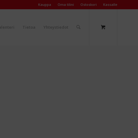
Kauppa
Oma tilini
Ostoskori
Kassalle
lenteri
Tietoa
Yhteystiedot