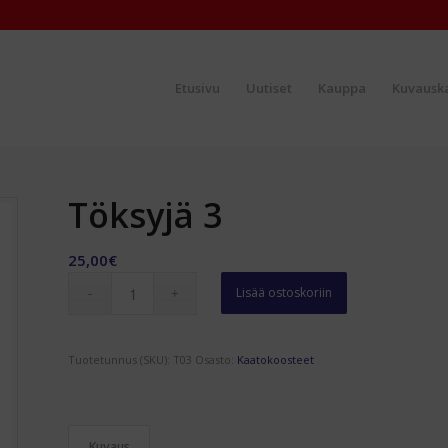
Etusivu
Uutiset
Kauppa
Kuvauska
Töksyjä 3
25,00
€
Lisää ostoskoriin
Tuotetunnus (SKU):
T03
Osasto:
Kaatokoosteet
Kuvaus