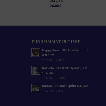
Töksyjä 6
26,00
€
TUOREIMMAT UUTISET
Happy Beach SM Asfalttisprint I
& II 2026
20.7.2026 - 18:31
Kokkola SM Asfalttisprint I ja II
13.6.2026
16.6.2026 - 23:49
Rautavaara Ralli Sprint 8.3.2026
4.3.2026 - 22:54