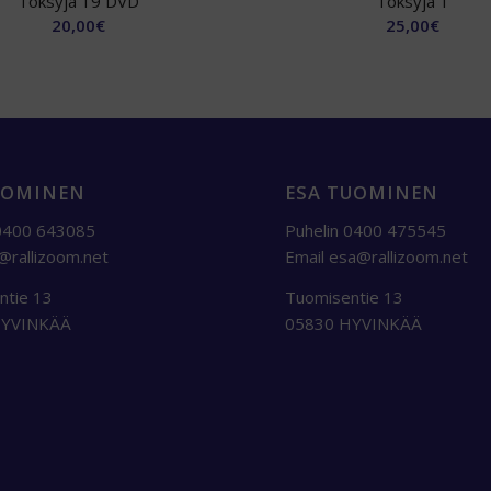
Töksyjä 19 DVD
Töksyjä 1
20,00
€
25,00
€
UOMINEN
ESA TUOMINEN
 0400 643085
Puhelin 0400 475545
i@rallizoom.net
Email
esa@rallizoom.net
ntie 13
Tuomisentie 13
HYVINKÄÄ
05830 HYVINKÄÄ