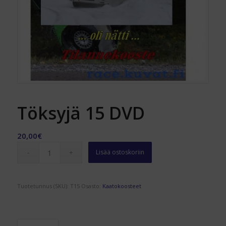
Töksyjä 15 DVD
20,00
€
Lisää ostoskoriin
Tuotetunnus (SKU):
T15
Osasto:
Kaatokoosteet