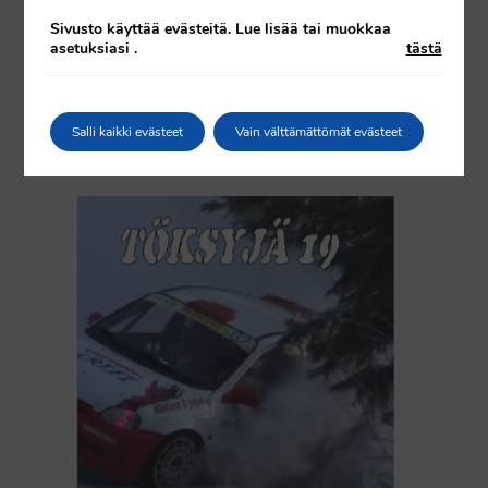
Sivusto käyttää evästeitä. Lue lisää tai muokkaa
asetuksiasi
.
tästä
Töksyjä 13
Salli kaikki evästeet
Vain välttämättömät evästeet
20,00
€