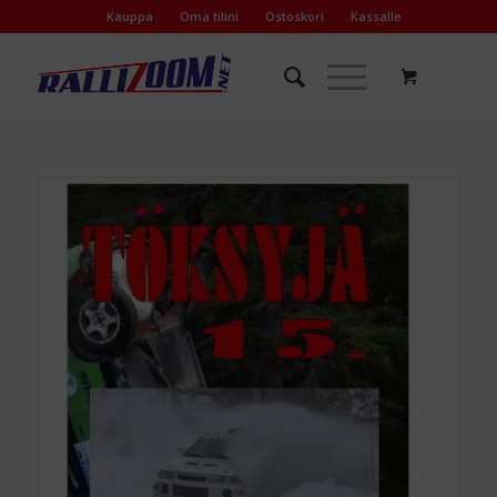
Kauppa
Oma tilini
Ostoskori
Kassalle