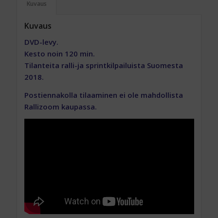
Kuvaus
Kuvaus
DVD-levy.
Kesto noin 120 min.
Tilanteita ralli-ja sprintkilpailuista Suomesta
2018.
Postiennakolla tilaaminen ei ole mahdollista
Rallizoom kaupassa.